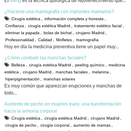
El
lifting
es la técnica quirúrgica de rejuvenecimiento que...
¿Hacerse una mamografía con implantes mamarios?
,
,
Cirugía estética
información completa y honesta
,
,
,
Confianza
cirugía estética Madrid
tratamiento estético facial
,
,
,
eliminar la papada
bolas de bichat
cirujano Madrid
,
,
,
Profesionalidad
Calidad
Mofletes
mamografía
Hoy en día la medicina preventiva tiene un papel muy...
¿Cómo combatir las manchas faciales?
,
,
,
Belleza
cirugía estética Madrid
peeling químico
medicina
,
,
,
,
estética
cirujano Madrid
manchas faciales
melanina
,
hiperpigmentación
manchas solares
Es muy común que aparezcan erupciones y manchas de
todo...
Aumento de pecho en mujeres trans: una transformación
hacia la armonía corporal
,
,
,
Cirugía estética
cirugía estética Madrid
cirujano Madrid
,
,
,
cirugía de pecho
cirugía corporal
aumento de mamas