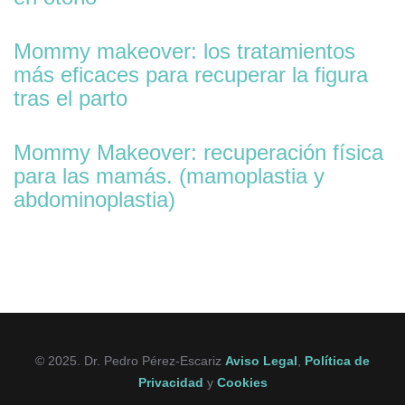
Mommy makeover: los tratamientos
más eficaces para recuperar la figura
tras el parto
Mommy Makeover: recuperación física
para las mamás. (mamoplastia y
abdominoplastia)
© 2025. Dr. Pedro Pérez-Escariz
Aviso Legal
,
Política de
Privacidad
y
Cookies