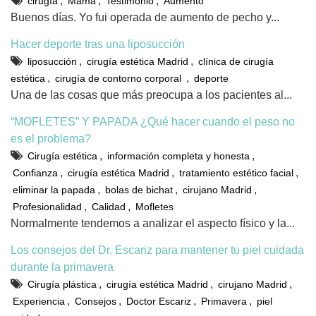
,
,
,
cirugía
Mama
Testimonio
Aumento
Buenos días. Yo fui operada de aumento de pecho y...
Hacer deporte tras una liposucción
,
,
liposucción
cirugía estética Madrid
clínica de cirugía
,
,
estética
cirugía de contorno corporal
deporte
Una de las cosas que más preocupa a los pacientes al...
“MOFLETES” Y PAPADA ¿Qué hacer cuando el peso no
es el problema?
,
,
Cirugía estética
información completa y honesta
,
,
,
Confianza
cirugía estética Madrid
tratamiento estético facial
,
,
,
eliminar la papada
bolas de bichat
cirujano Madrid
,
,
Profesionalidad
Calidad
Mofletes
Normalmente tendemos a analizar el aspecto físico y la...
Los consejos del Dr. Escariz para mantener tu piel cuidada
durante la primavera
,
,
,
Cirugía plástica
cirugía estética Madrid
cirujano Madrid
,
,
,
,
Experiencia
Consejos
Doctor Escariz
Primavera
piel