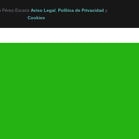
o Pérez-Escariz
Aviso Legal
,
Política de Privacidad
y
Cookies