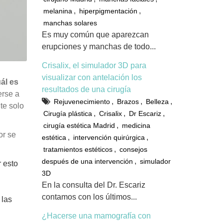
,
,
melanina
hiperpigmentación
manchas solares
Es muy común que aparezcan
erupciones y manchas de todo...
Crisalix, el simulador 3D para
visualizar con antelación los
ál es
resultados de una cirugía
erse a
,
,
,
Rejuvenecimiento
Brazos
Belleza
te solo
,
,
,
Cirugía plástica
Crisalix
Dr Escariz
,
cirugía estética Madrid
medicina
or se
,
,
estética
intervención quirúrgica
,
tratamientos estéticos
consejos
,
después de una intervención
simulador
 esto
3D
En la consulta del Dr. Escariz
contamos con los últimos...
 las
¿Hacerse una mamografía con