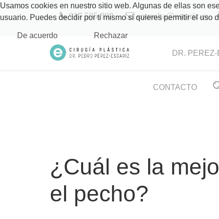
Usamos cookies en nuestro sitio web. Algunas de ellas son esen
917 505 992
consulta@escariz.es
usuario. Puedes decidir por ti mismo si quieres permitir el uso
De acuerdo
Rechazar
DR. PEREZ-
CONTACTO
¿Cuál es la mej
el pecho?