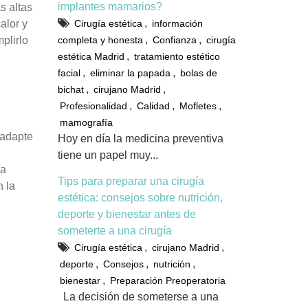
implantes mamarios?
s altas
,
alor y
Cirugía estética
información
,
,
plirlo
completa y honesta
Confianza
cirugía
,
estética Madrid
tratamiento estético
,
,
facial
eliminar la papada
bolas de
,
,
bichat
cirujano Madrid
,
,
,
Profesionalidad
Calidad
Mofletes
mamografía
 adapte
Hoy en día la medicina preventiva
tiene un papel muy...
 a
Tips para preparar una cirugía
n la
estética: consejos sobre nutrición,
deporte y bienestar antes de
someterte a una cirugía
,
,
Cirugía estética
cirujano Madrid
,
,
,
deporte
Consejos
nutrición
,
bienestar
Preparación Preoperatoria
La decisión de someterse a una