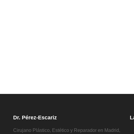
Dr. Pérez-Escariz
L
Cirujano Plástico, Estético y Reparador en Madrid,