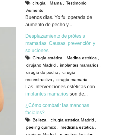
,
,
,
cirugía
Mama
Testimonio
Aumento
Buenos días. Yo fui operada de
aumento de pecho y...
Desplazamiento de prótesis
mamarias: Causas, prevención y
soluciones
,
,
Cirugía estética
Medina estética
,
,
cirujano Madrid
implantes mamarios
,
cirugía de pecho
cirugía
,
reconstructiva
cirugía mamaria
Las intervenciones estéticas con
implantes mamarios
son de...
¿Cómo combatir las manchas
faciales?
,
,
Belleza
cirugía estética Madrid
,
,
peeling químico
medicina estética
,
,
cirujano Madrid
manchas faciales