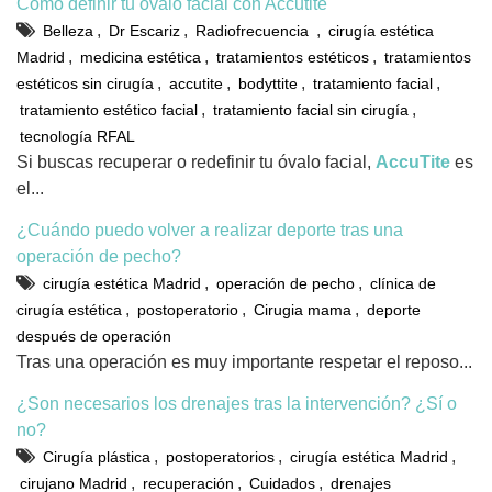
Cómo definir tu óvalo facial con Accutite
,
,
,
Belleza
Dr Escariz
Radiofrecuencia
cirugía estética
,
,
,
Madrid
medicina estética
tratamientos estéticos
tratamientos
,
,
,
,
estéticos sin cirugía
accutite
bodyttite
tratamiento facial
,
,
tratamiento estético facial
tratamiento facial sin cirugía
tecnología RFAL
Si buscas recuperar o redefinir tu óvalo facial,
AccuTite
es
el...
¿Cuándo puedo volver a realizar deporte tras una
operación de pecho?
,
,
cirugía estética Madrid
operación de pecho
clínica de
,
,
,
cirugía estética
postoperatorio
Cirugia mama
deporte
después de operación
Tras una operación es muy importante respetar el reposo...
¿Son necesarios los drenajes tras la intervención? ¿Sí o
no?
,
,
,
Cirugía plástica
postoperatorios
cirugía estética Madrid
,
,
,
cirujano Madrid
recuperación
Cuidados
drenajes