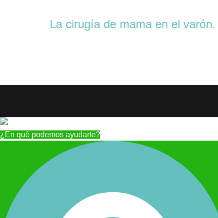
La cirugía de mama en el varón
¿En qué podemos ayudarte?