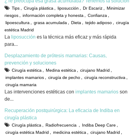
¿Te preocupa esa grasa acumulada? Tenemos la solución
,
,
,
,
Tips
Cirugía plástica
liposucción
Dr Escariz
Minimizar
,
,
,
riesgos
información completa y honesta
Confianza
,
,
,
,
lipoescultura
grasa acumulada
Dieta
tejido adiposo
cirugía
estética Madrid
La
liposucción
es la técnica más eficaz y más rápida
para...
Desplazamiento de prótesis mamarias: Causas,
prevención y soluciones
,
,
,
Cirugía estética
Medina estética
cirujano Madrid
,
,
,
implantes mamarios
cirugía de pecho
cirugía reconstructiva
cirugía mamaria
Las intervenciones estéticas con
implantes mamarios
son
de...
Recuperación postquirúrgica: La eficacia de Indiba en
cirugía plástica
,
,
,
Cirugía plástica
Radiofrecuencia
Indiba Deep Care
,
,
,
cirugía estética Madrid
medicina estética
cirujano Madrid