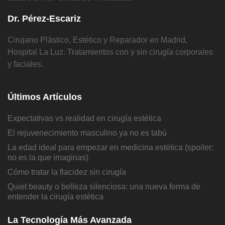
Dr. Pérez-Escariz
Cirujano Plástico, Estético y Reparador en Madrid,
Hospital La Luz. Tratamientos con y sin cirugía corporales
y faciales.
Últimos Artículos
Expectativas vs realidad en cirugía estética
El rejuvenecimiento masculino ya no es tabú
La edad ideal para empezar en medicina estética (spoiler:
no es la que imaginas)
Cómo tratar la flacidez sin cirugía
Quiet beauty o belleza silenciosa: una nueva forma de
entender la cirugía estética
La Tecnología Más Avanzada