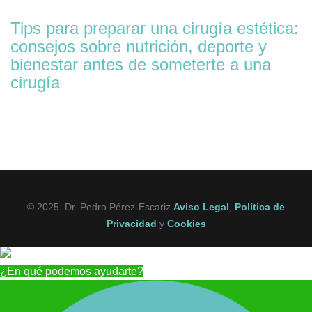
Tips para preparar una cirugía estética:
consejos sobre nutrición, deporte y
bienestar antes de someterte a una
cirugía
© 2025. Dr. Pedro Pérez-Escariz
Aviso Legal
,
Política de
Privacidad
y
Cookies
¿En qué podemos ayudarte?