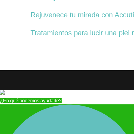
Rejuvenece tu mirada con Accuti
Tratamientos para lucir una piel
¿En qué podemos ayudarte?